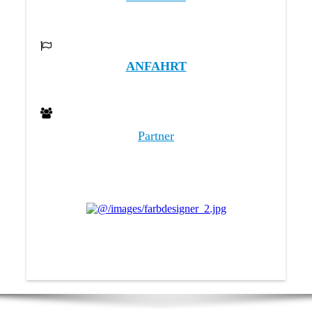
ANFAHRT
P
a
rtner